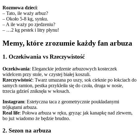
Rozmowa dzieci
:
– Tato, ile waży arbuz?
– Około 5-8 kg, synku.
– A ile waży po zjedzeniu?
– …2 kg pestek i litry płynu!
Memy, które zrozumie każdy fan arbuza
1. Oczekiwania vs Rzeczywistość
Oczekiwania
: Eleganckie jedzenie arbuzowych kosteczek
widelcem przy stole, w czystej białej koszuli.
Rzeczywistość
: Twarz umazana po uszy, sok cieknie po łokciach do
samych ramion, pestka przykleiła się do czoła, druga w nosie,
trzecia gdzieś zniknęła w włosach.
Instagram
: Estetyczna taca z geometrycznie poukładanymi
trójkątami arbuza.
Real life
: Połowa arbuza w ręku, gryząc jak kanapkę nad zlewem,
bo już wiadomo że będzie brudno.
2. Sezon na arbuza