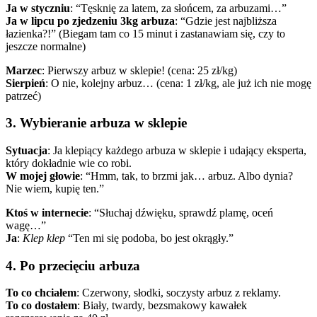
Ja w styczniu
: “Tęsknię za latem, za słońcem, za arbuzami…”
Ja w lipcu po zjedzeniu 3kg arbuza
: “Gdzie jest najbliższa
łazienka?!” (Biegam tam co 15 minut i zastanawiam się, czy to
jeszcze normalne)
Marzec
: Pierwszy arbuz w sklepie! (cena: 25 zł/kg)
Sierpień
: O nie, kolejny arbuz… (cena: 1 zł/kg, ale już ich nie mogę
patrzeć)
3. Wybieranie arbuza w sklepie
Sytuacja
: Ja klepiący każdego arbuza w sklepie i udający eksperta,
który dokładnie wie co robi.
W mojej głowie
: “Hmm, tak, to brzmi jak… arbuz. Albo dynia?
Nie wiem, kupię ten.”
Ktoś w internecie
: “Słuchaj dźwięku, sprawdź plamę, oceń
wagę…”
Ja
:
Klep klep
“Ten mi się podoba, bo jest okrągły.”
4. Po przecięciu arbuza
To co chciałem
: Czerwony, słodki, soczysty arbuz z reklamy.
To co dostałem
: Biały, twardy, bezsmakowy kawałek