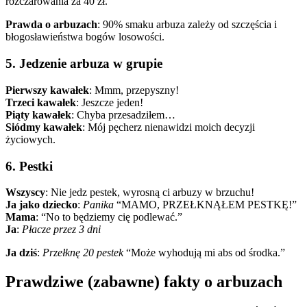
rozczarowania za 40 zł.
Prawda o arbuzach
: 90% smaku arbuza zależy od szczęścia i
błogosławieństwa bogów losowości.
5. Jedzenie arbuza w grupie
Pierwszy kawałek
: Mmm, przepyszny!
Trzeci kawałek
: Jeszcze jeden!
Piąty kawałek
: Chyba przesadziłem…
Siódmy kawałek
: Mój pęcherz nienawidzi moich decyzji
życiowych.
6. Pestki
Wszyscy
: Nie jedz pestek, wyrosną ci arbuzy w brzuchu!
Ja jako dziecko
:
Panika
“MAMO, PRZEŁKNĄŁEM PESTKĘ!”
Mama
: “No to będziemy cię podlewać.”
Ja
:
Płacze przez 3 dni
Ja dziś
:
Przełknę 20 pestek
“Może wyhodują mi abs od środka.”
Prawdziwe (zabawne) fakty o arbuzach