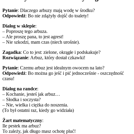
Pytanie
: Dlaczego arbuzy mają wodę w środku?
Odpowiedź
: Bo nie zdążyły dojść do toalety!
Dialog w sklepie
:
– Poproszę tego arbuza.
– Ale proszę pana, to jest agrest!
– Nie szkodzi, mam czas (niech urośnie).
Zagadka
: Co to jest: zielone, okrągłe i podskakuje?
Rozwiązanie
: Arbuz, który dostał czkawki!
Pytanie
: Czemu arbuz jest idealnym owocem na lato?
Odpowiedź
: Bo można go jeść i pić jednocześnie - oszczędność
czasu!
Dialog na randce
:
– Kochanie, jesteś jak arbuz…
– Słodka i soczysta?
– Nie, wielka i ciężka do noszenia.
(To był ostatni raz, kiedy go widziała)
Żart matematyczny
:
Ile pestek ma arbuz?
To zależy, jak długo masz ochotę pluć!