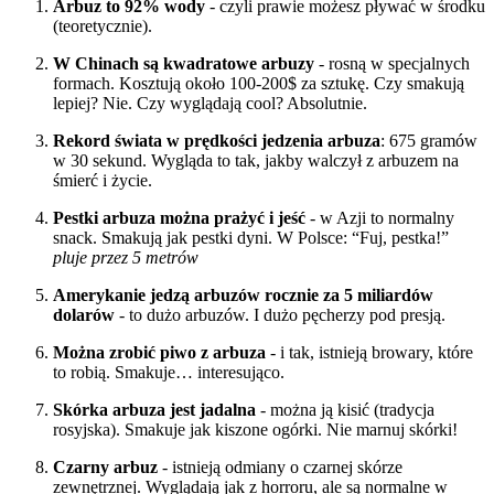
Arbuz to 92% wody
- czyli prawie możesz pływać w środku
(teoretycznie).
W Chinach są kwadratowe arbuzy
- rosną w specjalnych
formach. Kosztują około 100-200$ za sztukę. Czy smakują
lepiej? Nie. Czy wyglądają cool? Absolutnie.
Rekord świata w prędkości jedzenia arbuza
: 675 gramów
w 30 sekund. Wygląda to tak, jakby walczył z arbuzem na
śmierć i życie.
Pestki arbuza można prażyć i jeść
- w Azji to normalny
snack. Smakują jak pestki dyni. W Polsce: “Fuj, pestka!”
pluje przez 5 metrów
Amerykanie jedzą arbuzów rocznie za 5 miliardów
dolarów
- to dużo arbuzów. I dużo pęcherzy pod presją.
Można zrobić piwo z arbuza
- i tak, istnieją browary, które
to robią. Smakuje… interesująco.
Skórka arbuza jest jadalna
- można ją kisić (tradycja
rosyjska). Smakuje jak kiszone ogórki. Nie marnuj skórki!
Czarny arbuz
- istnieją odmiany o czarnej skórze
zewnętrznej. Wyglądają jak z horroru, ale są normalne w