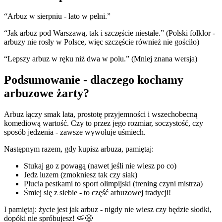
“Arbuz w sierpniu - lato w pełni.”
“Jak arbuz pod Warszawą, tak i szczęście niestałe.” (Polski folklor -
arbuzy nie rosły w Polsce, więc szczęście również nie gościło)
“Lepszy arbuz w ręku niż dwa w polu.” (Mniej znana wersja)
Podsumowanie - dlaczego kochamy
arbuzowe żarty?
Arbuz łączy smak lata, prostotę przyjemności i wszechobecną
komediową wartość. Czy to przez jego rozmiar, soczystość, czy
sposób jedzenia - zawsze wywołuje uśmiech.
Następnym razem, gdy kupisz arbuza, pamiętaj:
Stukaj go z powagą (nawet jeśli nie wiesz po co)
Jedz luzem (zmokniesz tak czy siak)
Plucia pestkami to sport olimpijski (trening czyni mistrza)
Śmiej się z siebie - to część arbuzowej tradycji!
I pamiętaj: życie jest jak arbuz - nigdy nie wiesz czy będzie słodki,
dopóki nie spróbujesz! 🍉😄