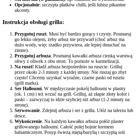
Opcjonalnie
: szczypta płatków chilli, jeśli lubisz pikantne
akcenty.
Instrukcja obsługi grilla:
Przygotuj ruszt
. Musi być bardzo gorący i czysty. Posmaruj
go lekko olejem, żeby arbuz nie przywarł (choć arbuz ma
dużo wody, więc rzadko przywiera, ale lepiej dmuchać na
zimne).
Przygotuj arbuza
. Posmaruj kawałki arbuza cienką warstwą
oliwy z oliwek z obu stron. To pomoże w karmelizacji.
Na ruszt!
Kładź arbuza bezpośrednio na ruszcie. Grilluj
przez około 2-3 minuty z każdej strony. Nie ruszaj go zbyt
często! Chcemy uzyskać wyraźne, czarne paski od rusztu
(grill marks).
Ser Halloumi
. W międzyczasie pokrój halloumi w plastry
(ok. 1 cm) i też wrzuć na grill. Grilluj, aż złapie złoty kolor i
paski – zazwyczaj to idzie szybciej niż arbuz (1-2 minuty na
stronę).
Serwowanie
. Zdejmij arbuza i ser z grilla. Ułóż na talerzu lub
desce.
Wykończenie
. Na każdym kawałku arbuza połóż plaster
grillowanego halloumi. Całość polej hojnie kremem
balsamicznym. Posyp świeżą miętą/bazylią i szczyptą soli