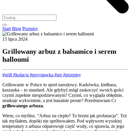
Start
Blog
Przepisy
15 lipca 2024
Grillowany arbuz z balsamico i serem
halloumi
#grill
#kolacja
#przystawka
#ser
#przepisy
Grillowanie w Polsce to sport narodowy. Karkówka, kiełbasa,
kaszanka – to standard. Ale gdybyś mógł zaskoczyć swoich gości
czymś zupełnie niespodziewanym? Czymś, co wygląda obłędnie,
smakuje wykwintnie, a jest banalnie proste? Przedstawiam Ci
grillowanego arbuza
.
Wiem, co myślisz. “Arbuz na ciepło? To brzmi jak profanacja”. Też
tak myślałem, dopóki nie spróbowałem. Pod wpływem wysokiej
temperatury z arbuza odparowuje część wody, co sprawia, że jego