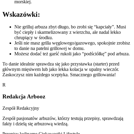
morskiej.
Wskazówki:
Nie grilluj arbuza zbyt długo, bo zrobi się “kapciały”. Musi
być ciepły i skarmelizowany z wierzchu, ale nadal lekko
chrupiący w środku.
Jeśli nie masz grilla węglowego/gazowego, spokojnie zrobisz
to danie na patelni grillowej w domu.
Możesz dodać też garść rukoli jako “podściółkę” pod arbuza.
To danie idealnie sprawdza się jako przystawka (starter) przed
głównym mięsiwem lub jako lekka kolacja w upalny wieczór.
Zaskoczysz nim każdego sceptyka. Smacznego grillowania!
R
Redakcja Arbooz
Zespół Redakcyjny
Zespół pasjonatów arbuzów, którzy testują przepisy, sprawdzają
fakty i dzielą się arbuzową wiedzą.
Przepisy kulinarne
Ciekawostki
Lifestyle