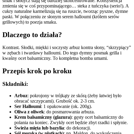
smak i słodycz stają się bardziej skoncentrowane. Konsystencja
zmienia się w coś przypominającego… steka z tuńczyka (serio!). A
cukry naturalne karmelizują się na ruszcie, tworząc pyszne, dymne
paski. W połączeniu ze słonym serem halloumi (królem serów
grillowych) to poezja smaku.
Dlaczego to działa?
Kontrast. Słodki, miękki i soczysty arbuz kontra słony, “skrzypiący”
w zębach i twardawy halloumi. Do tego dymny posmak grilla i
kwaśny ocet balsamiczny. To kompletna bomba umami.
Przepis krok po kroku
Składniki:
Arbuz
: pokrojony w trójkąty ze skórą (żeby łatwiej było
obracać szczypcami). Grubość ok. 2-3 cm.
Ser Halloumi
: 1 opakowanie (ok. 200g).
Oliwa z oliwek
: do posmarowania arbuza.
Krem balsamiczny (glazura)
: gęsty ocet balsamiczny do
polania na koniec. Zwykły ocet będzie zbyt rzadki i spłynie.
Świeża mięta lub bazylia
: do dekoracji.
Sól morska (w płatkach)
: np. Maldon, do wykończenia.