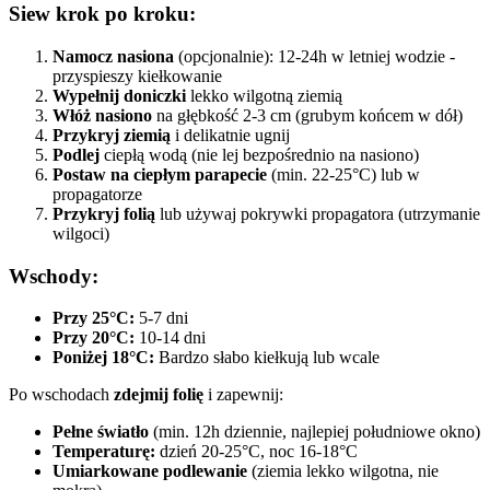
Siew krok po kroku:
Namocz nasiona
(opcjonalnie): 12-24h w letniej wodzie -
przyspieszy kiełkowanie
Wypełnij doniczki
lekko wilgotną ziemią
Włóż nasiono
na głębkość 2-3 cm (grubym końcem w dół)
Przykryj ziemią
i delikatnie ugnij
Podlej
ciepłą wodą (nie lej bezpośrednio na nasiono)
Postaw na ciepłym parapecie
(min. 22-25°C) lub w
propagatorze
Przykryj folią
lub używaj pokrywki propagatora (utrzymanie
wilgoci)
Wschody:
Przy 25°C:
5-7 dni
Przy 20°C:
10-14 dni
Poniżej 18°C:
Bardzo słabo kiełkują lub wcale
Po wschodach
zdejmij folię
i zapewnij:
Pełne światło
(min. 12h dziennie, najlepiej południowe okno)
Temperaturę:
dzień 20-25°C, noc 16-18°C
Umiarkowane podlewanie
(ziemia lekko wilgotna, nie