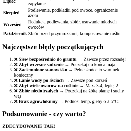
Lipiec
zapylanie
Podlewanie, podkładki pod owoce, ograniczenie
Sierpień
azotu
Redukcja podlewania, zbiór, usuwanie młodych
Wrzesień
owoców
Październik
Zbiór przed przymrozkami, kompostowanie roślin
Najczęstsze błędy początkujących
❌
Siew bezpośrednio do gruntu
→ Zawsze przez rozsadę!
❌
Zbyt wczesne sadzenie
→ Poczekaj do końca maja
❌
Zaciemnione stanowisko
→ Pełne słońce to warunek
konieczny
❌
Lanie wody po liściach
→ Zawsze pod korzeń
❌
Zbyt wiele owoców na roślinie
→ Max. 3-4, lepiej 2
❌
Zbiór niedojrzałych
→ Poczekaj na żółtą plamę i suchy
wąs
❌
Brak agrowłókniny
→ Podnosi temp. gleby o 3-5°C!
Podsumowanie - czy warto?
ZDECYDOWANIE TAK!