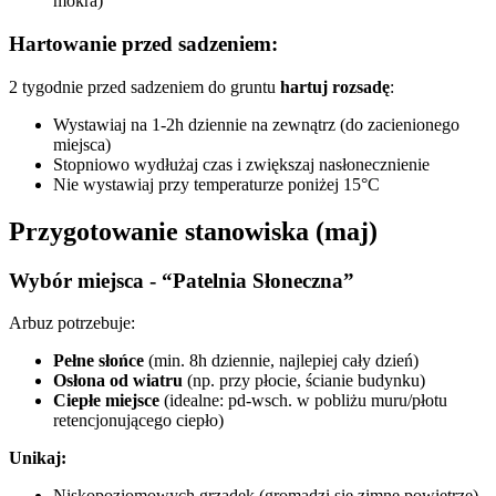
mokra)
Hartowanie przed sadzeniem:
2 tygodnie przed sadzeniem do gruntu
hartuj rozsadę
:
Wystawiaj na 1-2h dziennie na zewnątrz (do zacienionego
miejsca)
Stopniowo wydłużaj czas i zwiększaj nasłonecznienie
Nie wystawiaj przy temperaturze poniżej 15°C
Przygotowanie stanowiska (maj)
Wybór miejsca - “Patelnia Słoneczna”
Arbuz potrzebuje:
Pełne słońce
(min. 8h dziennie, najlepiej cały dzień)
Osłona od wiatru
(np. przy płocie, ścianie budynku)
Ciepłe miejsce
(idealne: pd-wsch. w pobliżu muru/płotu
retencjonującego ciepło)
Unikaj:
Niskopoziomowych grządek (gromadzi się zimne powietrze)