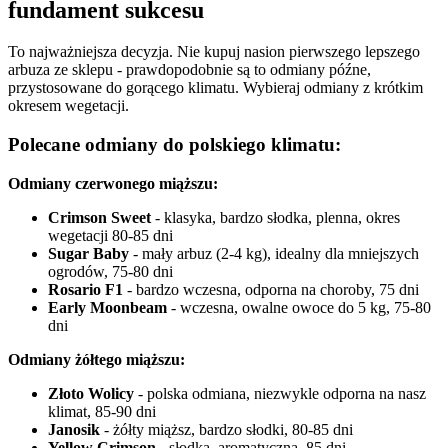
fundament sukcesu
To najważniejsza decyzja. Nie kupuj nasion pierwszego lepszego
arbuza ze sklepu - prawdopodobnie są to odmiany późne,
przystosowane do gorącego klimatu. Wybieraj odmiany z krótkim
okresem wegetacji.
Polecane odmiany do polskiego klimatu:
Odmiany czerwonego miąższu:
Crimson Sweet
- klasyka, bardzo słodka, plenna, okres
wegetacji 80-85 dni
Sugar Baby
- mały arbuz (2-4 kg), idealny dla mniejszych
ogrodów, 75-80 dni
Rosario F1
- bardzo wczesna, odporna na choroby, 75 dni
Early Moonbeam
- wczesna, owalne owoce do 5 kg, 75-80
dni
Odmiany żółtego miąższu:
Złoto Wolicy
- polska odmiana, niezwykle odporna na nasz
klimat, 85-90 dni
Janosik
- żółty miąższ, bardzo słodki, 80-85 dni
Yellow Crimson
- słodka, aromatyczna, 85 dni