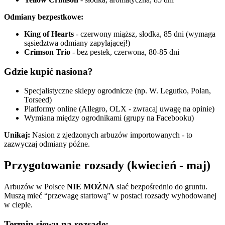
Odmiany bezpestkowe:
King of Hearts
- czerwony miąższ, słodka, 85 dni (wymaga
sąsiedztwa odmiany zapylającej!)
Crimson Trio
- bez pestek, czerwona, 80-85 dni
Gdzie kupić nasiona?
Specjalistyczne sklepy ogrodnicze (np. W. Legutko, Polan,
Torseed)
Platformy online (Allegro, OLX - zwracaj uwagę na opinie)
Wymiana między ogrodnikami (grupy na Facebooku)
Unikaj:
Nasion z zjedzonych arbuzów importowanych - to
zazwyczaj odmiany późne.
Przygotowanie rozsady (kwiecień - maj)
Arbuzów w Polsce
NIE MOŻNA
siać bezpośrednio do gruntu.
Muszą mieć “przewagę startową” w postaci rozsady wyhodowanej
w cieple.
Termin siewu na rozsadę: