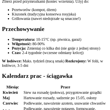
Zbierz przed przymrozkami (koniec września). Użyj do:
Przetworów (kompot, dżem)
Kiszonek (tradycyjna konserwa rosyjska)
Grillowania (nawet niedojrzałe są smaczne!)
Przechowywanie
Temperatura:
10-15°C (np. piwnica, garaż)
Wilgotność:
80-90%
Pozycja:
Zmieniaj co kilka dni (nie gnije z jednej strony)
Czas:
2-4 tygodnie (wczesne odmiany krócej)
W lodówce:
Maks. tydzień (tracą smak)
Rozkrojony:
W folii, w
lodówce, 3-5 dni
Kalendarz prac - ściągawka
Miesiąc
Prace
Kwiecień
Siew na rozsadę (połowa), przygotowanie grządki
Maj
Hartowanie rozsady, sadzenie po 15.05, osłony
Czerwiec
Podlewanie, nawożenie azotem, usuwanie chwastów
Podlewanie, nawożenie potasem, formowanie,