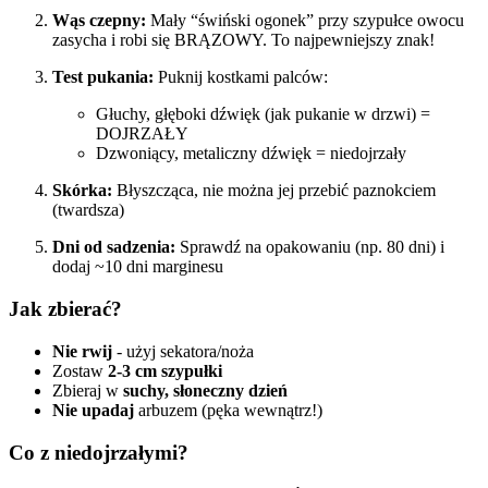
Wąs czepny:
Mały “świński ogonek” przy szypułce owocu
zasycha i robi się BRĄZOWY. To najpewniejszy znak!
Test pukania:
Puknij kostkami palców:
Głuchy, głęboki dźwięk (jak pukanie w drzwi) =
DOJRZAŁY
Dzwoniący, metaliczny dźwięk = niedojrzały
Skórka:
Błyszcząca, nie można jej przebić paznokciem
(twardsza)
Dni od sadzenia:
Sprawdź na opakowaniu (np. 80 dni) i
dodaj ~10 dni marginesu
Jak zbierać?
Nie rwij
- użyj sekatora/noża
Zostaw
2-3 cm szypułki
Zbieraj w
suchy, słoneczny dzień
Nie upadaj
arbuzem (pęka wewnątrz!)
Co z niedojrzałymi?