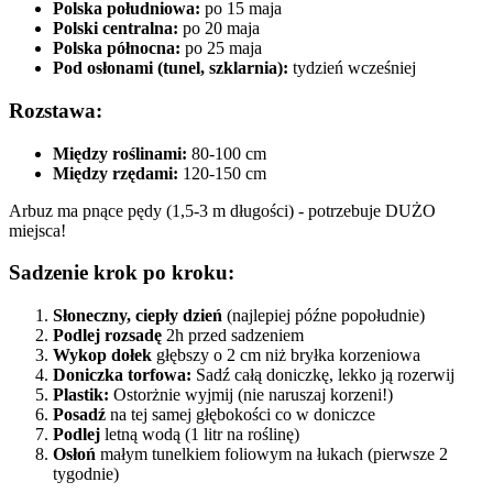
Polska południowa:
po 15 maja
Polski centralna:
po 20 maja
Polska północna:
po 25 maja
Pod osłonami (tunel, szklarnia):
tydzień wcześniej
Rozstawa:
Między roślinami:
80-100 cm
Między rzędami:
120-150 cm
Arbuz ma pnące pędy (1,5-3 m długości) - potrzebuje DUŻO
miejsca!
Sadzenie krok po kroku:
Słoneczny, ciepły dzień
(najlepiej późne popołudnie)
Podlej rozsadę
2h przed sadzeniem
Wykop dołek
głębszy o 2 cm niż bryłka korzeniowa
Doniczka torfowa:
Sadź całą doniczkę, lekko ją rozerwij
Plastik:
Ostorżnie wyjmij (nie naruszaj korzeni!)
Posadź
na tej samej głębokości co w doniczce
Podlej
letną wodą (1 litr na roślinę)
Osłoń
małym tunelkiem foliowym na łukach (pierwsze 2
tygodnie)