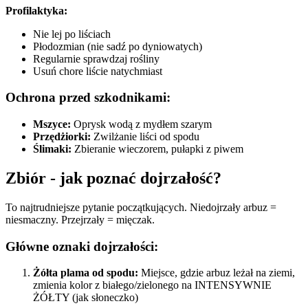
Profilaktyka:
Nie lej po liściach
Płodozmian (nie sadź po dyniowatych)
Regularnie sprawdzaj rośliny
Usuń chore liście natychmiast
Ochrona przed szkodnikami:
Mszyce:
Oprysk wodą z mydłem szarym
Przędżiorki:
Zwilżanie liści od spodu
Ślimaki:
Zbieranie wieczorem, pułapki z piwem
Zbiór - jak poznać dojrzałość?
To najtrudniejsze pytanie początkujących. Niedojrzały arbuz =
niesmaczny. Przejrzały = mięczak.
Główne oznaki dojrzałości:
Żółta plama od spodu:
Miejsce, gdzie arbuz leżał na ziemi,
zmienia kolor z białego/zielonego na INTENSYWNIE
ŻÓŁTY (jak słoneczko)