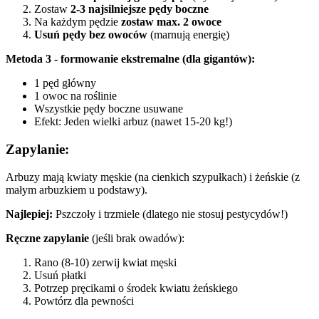
Zostaw
2-3 najsilniejsze pędy boczne
Na każdym pędzie
zostaw max. 2 owoce
Usuń pędy bez owoców
(marnują energię)
Metoda 3 - formowanie ekstremalne (dla gigantów):
1 pęd główny
1 owoc na roślinie
Wszystkie pędy boczne usuwane
Efekt: Jeden wielki arbuz (nawet 15-20 kg!)
Zapylanie:
Arbuzy mają kwiaty męskie (na cienkich szypułkach) i żeńskie (z
małym arbuzkiem u podstawy).
Najlepiej:
Pszczoły i trzmiele (dlatego nie stosuj pestycydów!)
Ręczne zapylanie
(jeśli brak owadów):
Rano (8-10) zerwij kwiat męski
Usuń płatki
Potrzep pręcikami o środek kwiatu żeńskiego
Powtórz dla pewności