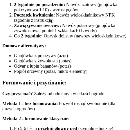
2 tygodnie po posadzeniu:
Nawóz azotowy (gnojówka
pokrzywowa 1:10) - wzrost pędów
Początek kwitnienia:
Nawóz wieloskładnikowy NPK
(zgodnie z instrukcją)
Zawiązywanie owoców:
Nawóz potasowy (gnojówka
żywokostowa, popiół 1 szklanka/10 L wody)
Co 2 tygodnie:
Oprysk dolistny (nawozy wieloskładnikowe)
Domowe alternatywy:
Gnojówka z pokrzywy (azot)
Gnojówka z żywokostu (potas)
Odvar z łupin bananów (potas)
Popiół drzewny (potas, mikro elementy)
Formowanie i przycinanie:
Czy przycinać?
Zależy od odmiany i wielkości ogrodu.
Metoda 1 - bez formowania:
Pozwól rosnąć swobodnie (dla
dużych ogrodów)
Metoda 2 - formowanie klasyczne:
Po 5-6 liściu
przetnij główny pęd
(stymuluje boczne)