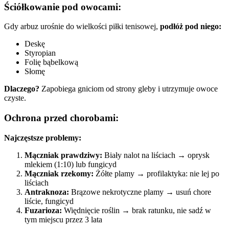
Ściółkowanie pod owocami:
Gdy arbuz urośnie do wielkości piłki tenisowej,
podłóż pod niego:
Deskę
Styropian
Folię bąbelkową
Słomę
Dlaczego?
Zapobiega gniciom od strony gleby i utrzymuje owoce
czyste.
Ochrona przed chorobami:
Najczęstsze problemy:
Mączniak prawdziwy:
Biały nalot na liściach → oprysk
mlekiem (1:10) lub fungicyd
Mączniak rzekomy:
Żółte plamy → profilaktyka: nie lej po
liściach
Antraknoza:
Brązowe nekrotyczne plamy → usuń chore
liście, fungicyd
Fuzarioza:
Więdnięcie roślin → brak ratunku, nie sadź w
tym miejscu przez 3 lata