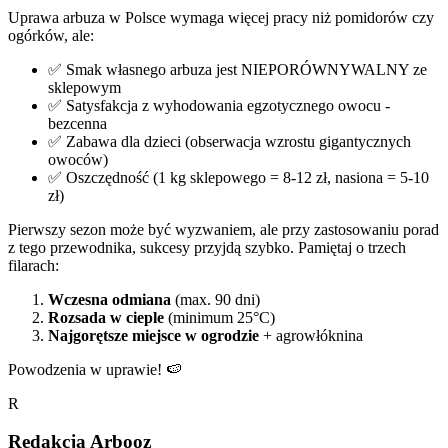
Uprawa arbuza w Polsce wymaga więcej pracy niż pomidorów czy
ogórków, ale:
✅ Smak własnego arbuza jest NIEPORÓWNYWALNY ze
sklepowym
✅ Satysfakcja z wyhodowania egzotycznego owocu -
bezcenna
✅ Zabawa dla dzieci (obserwacja wzrostu gigantycznych
owoców)
✅ Oszczędność (1 kg sklepowego = 8-12 zł, nasiona = 5-10
zł)
Pierwszy sezon może być wyzwaniem, ale przy zastosowaniu porad
z tego przewodnika, sukcesy przyjdą szybko. Pamiętaj o trzech
filarach:
Wczesna odmiana
(max. 90 dni)
Rozsada w cieple
(minimum 25°C)
Najgorętsze miejsce w ogrodzie
+ agrowłóknina
Powodzenia w uprawie! 🍉
R
Redakcja Arbooz