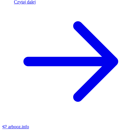
Czytaj dalej
🍉
arbooz
.info