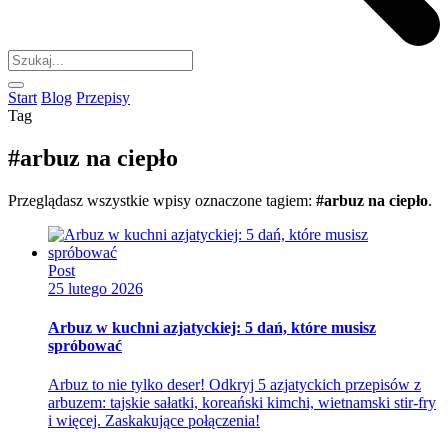
Start
Blog
Przepisy
Tag
#arbuz na ciepło
Przeglądasz wszystkie wpisy oznaczone tagiem:
#arbuz na ciepło
.
Post
25 lutego 2026
Arbuz w kuchni azjatyckiej: 5 dań, które musisz
spróbować
Arbuz to nie tylko deser! Odkryj 5 azjatyckich przepisów z
arbuzem: tajskie sałatki, koreański kimchi, wietnamski stir-fry
i więcej. Zaskakujące połączenia!