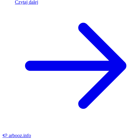
Czytaj dalej
🍉
arbooz
.info