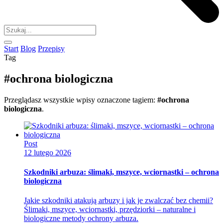
Start
Blog
Przepisy
Tag
#ochrona biologiczna
Przeglądasz wszystkie wpisy oznaczone tagiem:
#ochrona
biologiczna
.
Post
12 lutego 2026
Szkodniki arbuza: ślimaki, mszyce, wciornastki – ochrona
biologiczna
Jakie szkodniki atakują arbuzy i jak je zwalczać bez chemii?
Ślimaki, mszyce, wciornastki, przędziorki – naturalne i
biologiczne metody ochrony arbuza.