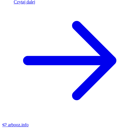
Czytaj dalej
🍉
arbooz
.info