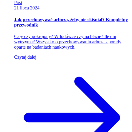
Post
21 lipca 2024
Jak przechowywać arbuza, żeby nie skiśniał? Kompletny
przewodnik
Cały czy pokrojony? W lodówce czy na blacie? Ile dni
wytrzyma? Wszystko o przechowywaniu arbuza - porady
oparte na badaniach naukowych.
Czytaj dalej