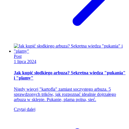
Post
1 lipca 2024
Jak kupić słodkiego arbuza? Sekretna wiedza "pukania"
i "plamy"
Nigdy więcej "kartofla" zamiast soczystego arbuza. 5
sprawdzonych trików, jak rozpoznać idealnie dojrzałego
arbuza w sklepie. Pukanie, plama polna, sieć.
Czytaj dalej