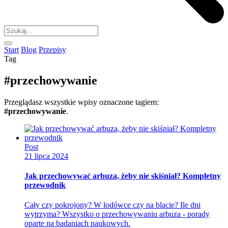
Start
Blog
Przepisy
Tag
#przechowywanie
Przeglądasz wszystkie wpisy oznaczone tagiem:
#przechowywanie
.
Post
21 lipca 2024
Jak przechowywać arbuza, żeby nie skiśniał? Kompletny
przewodnik
Cały czy pokrojony? W lodówce czy na blacie? Ile dni
wytrzyma? Wszystko o przechowywaniu arbuza - porady
oparte na badaniach naukowych.