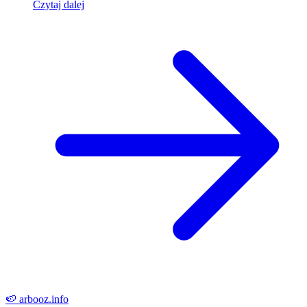
Czytaj dalej
🍉
arbooz
.info