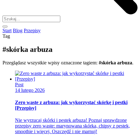
Start
Blog
Przepisy
Tag
#skórka arbuza
Przeglądasz wszystkie wpisy oznaczone tagiem:
#skórka arbuza
.
Post
14 lutego 2026
Zero waste z arbuza: jak wykorzystać skórkę i pestki
[Przepisy]
Nie wyrzucaj skórki i pestek arbuza! Poznaj sprawdzone
przepisy zero waste: marynowana skórka, chipsy z pestek,
smoothie i więcej. Oszczędź i nie marnuj!