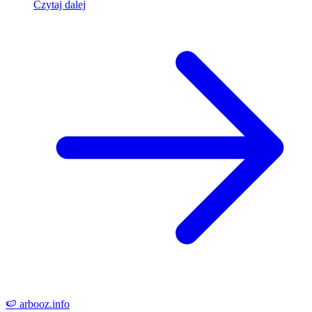
Czytaj dalej
🍉
arbooz
.info