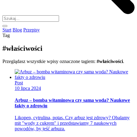
Start
Blog
Przepisy
Tag
#właściwości
Przeglądasz wszystkie wpisy oznaczone tagiem:
#właściwości
.
Post
10 lipca 2024
Arbuz – bomba witaminowa czy sama woda? Naukowe
fakty o zdrowiu
Likopen, cytrulina, potas. Czy arbuz jest zdrowy? Obalamy
mit "wody z cukrem" i przedstawiamy 7 naukowych
powodów, by jeść arbuza.