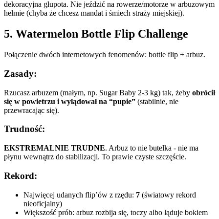
dekoracyjna głupota. Nie jeździć na rowerze/motorze w arbuzowym
hełmie (chyba że chcesz mandat i śmiech straży miejskiej).
5. Watermelon Bottle Flip Challenge
Połączenie dwóch internetowych fenomenów: bottle flip + arbuz.
Zasady:
Rzucasz arbuzem (małym, np. Sugar Baby 2-3 kg) tak, żeby
obrócił
się w powietrzu i wylądował na “pupie”
(stabilnie, nie
przewracając się).
Trudność:
EKSTREMALNIE TRUDNE
. Arbuz to nie butelka - nie ma
płynu wewnątrz do stabilizacji. To prawie czyste szczęście.
Rekord:
Najwięcej udanych flip’ów z rzędu:
7
(światowy rekord
nieoficjalny)
Większość prób: arbuz rozbija się, toczy albo ląduje bokiem