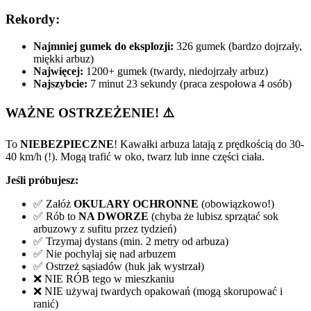
Rekordy:
Najmniej gumek do eksplozji:
326 gumek (bardzo dojrzały,
miękki arbuz)
Najwięcej:
1200+ gumek (twardy, niedojrzały arbuz)
Najszybcie:
7 minut 23 sekundy (praca zespołowa 4 osób)
WAŻNE OSTRZEŻENIE! ⚠️
To
NIEBEZPIECZNE
! Kawałki arbuza latają z prędkością do 30-
40 km/h (!). Mogą trafić w oko, twarz lub inne części ciała.
Jeśli próbujesz:
✅ Załóż
OKULARY OCHRONNE
(obowiązkowo!)
✅ Rób to
NA DWORZE
(chyba że lubisz sprzątać sok
arbuzowy z sufitu przez tydzień)
✅ Trzymaj dystans (min. 2 metry od arbuza)
✅ Nie pochylaj się nad arbuzem
✅ Ostrzeż sąsiadów (huk jak wystrzał)
❌ NIE RÓB tego w mieszkaniu
❌ NIE używaj twardych opakowań (mogą skorupować i
ranić)