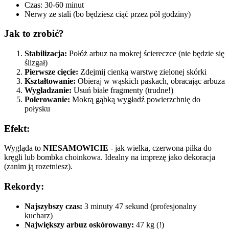
Czas: 30-60 minut
Nerwy ze stali (bo będziesz ciąć przez pół godziny)
Jak to zrobić?
Stabilizacja:
Połóż arbuz na mokrej ściereczce (nie będzie się
ślizgał)
Pierwsze cięcie:
Zdejmij cienką warstwę zielonej skórki
Kształtowanie:
Obieraj w wąskich paskach, obracając arbuza
Wygładzanie:
Usuń białe fragmenty (trudne!)
Polerowanie:
Mokrą gąbką wygładź powierzchnię do
połysku
Efekt:
Wygląda to
NIESAMOWICIE
- jak wielka, czerwona piłka do
kręgli lub bombka choinkowa. Idealny na imprezę jako dekoracja
(zanim ją rozetniesz).
Rekordy:
Najszybszy czas:
3 minuty 47 sekund (profesjonalny
kucharz)
Największy arbuz oskórowany:
47 kg (!)