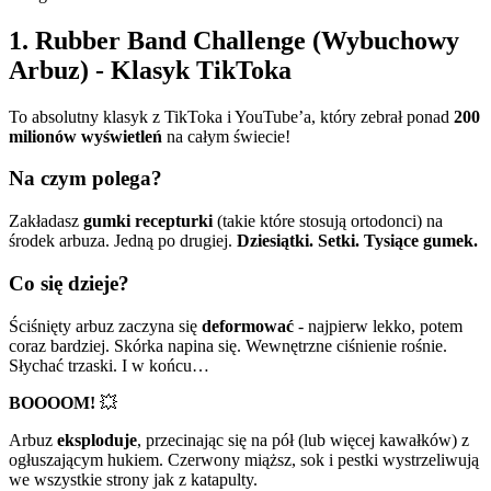
1. Rubber Band Challenge (Wybuchowy
Arbuz) - Klasyk TikToka
To absolutny klasyk z TikToka i YouTube’a, który zebrał ponad
200
milionów wyświetleń
na całym świecie!
Na czym polega?
Zakładasz
gumki recepturki
(takie które stosują ortodonci) na
środek arbuza. Jedną po drugiej.
Dziesiątki. Setki. Tysiące gumek.
Co się dzieje?
Ściśnięty arbuz zaczyna się
deformować
- najpierw lekko, potem
coraz bardziej. Skórka napina się. Wewnętrzne ciśnienie rośnie.
Słychać trzaski. I w końcu…
BOOOOM!
💥
Arbuz
eksploduje
, przecinając się na pół (lub więcej kawałków) z
ogłuszającym hukiem. Czerwony miąższ, sok i pestki wystrzeliwują
we wszystkie strony jak z katapulty.