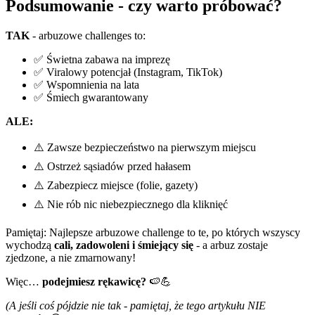
Podsumowanie - czy warto próbować?
TAK
- arbuzowe challenges to:
✅ Świetna zabawa na imprezę
✅ Viralowy potencjał (Instagram, TikTok)
✅ Wspomnienia na lata
✅ Śmiech gwarantowany
ALE:
⚠️ Zawsze bezpieczeństwo na pierwszym miejscu
⚠️ Ostrzeż sąsiadów przed hałasem
⚠️ Zabezpiecz miejsce (folie, gazety)
⚠️ Nie rób nic niebezpiecznego dla kliknięć
Pamiętaj: Najlepsze arbuzowe challenge to te, po których wszyscy
wychodzą
cali, zadowoleni i śmiejący się
- a arbuz zostaje
zjedzone, a nie zmarnowany!
Więc…
podejmiesz rękawicę?
🍉💪
(A jeśli coś pójdzie nie tak - pamiętaj, że tego artykułu NIE