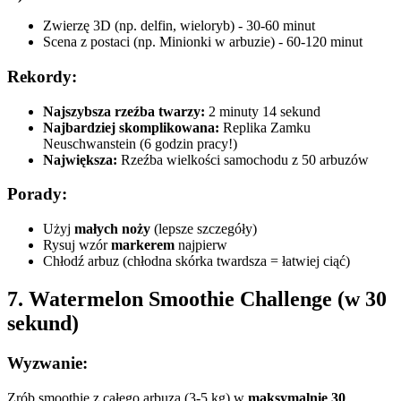
Zwierzę 3D (np. delfin, wieloryb) - 30-60 minut
Scena z postaci (np. Minionki w arbuzie) - 60-120 minut
Rekordy:
Najszybsza rzeźba twarzy:
2 minuty 14 sekund
Najbardziej skomplikowana:
Replika Zamku
Neuschwanstein (6 godzin pracy!)
Największa:
Rzeźba wielkości samochodu z 50 arbuzów
Porady:
Użyj
małych noży
(lepsze szczegóły)
Rysuj wzór
markerem
najpierw
Chłodź arbuz (chłodna skórka twardsza = łatwiej ciąć)
7. Watermelon Smoothie Challenge (w 30
sekund)
Wyzwanie:
Zrób smoothie z całego arbuza (3-5 kg) w
maksymalnie 30