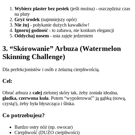
Wybierz plaster bez pestek
(jeśli można) - oszczędzisz czas
na pluty
Gryź środek
(najmniejszy opór)
Nie żuj
- połykanie dużych kawałków!
Ignoruj godność
- to zabawa, nie konkurs elegancji
Oddychaj nosem
- usta zajęte jedzeniem
3. “Skórowanie” Arbuza (Watermelon
Skinning Challenge)
Dla perfekcjonistów i osób z żelazną cierpliwością.
Cel:
Obrać arbuza z
całej
zielonej skóry tak, żeby została idealna,
gładka, czerwona kula
. Potem “wypolerować” ją gąbką (nową,
czystą!), żeby była błyszcząca i śliska.
Co potrzebujesz?
Bardzo ostry nóż (np. owocar)
Cierpliwość (DUŻO cierpliwości)