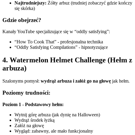
Najtrudniejszy:
Żółty arbuz (trudniej zobaczyć gdzie kończy
się skórka)
Gdzie obejrzeć?
Kanały YouTube specjalizujące się w “oddly satisfying”:
“How To Cook That” - profesjonalna technika
“Oddly Satisfying Compilations” - hipnotyzujące
4. Watermelon Helmet Challenge (Hełm z
arbuza)
Szalonyms pomysł:
wydrąż arbuza i załóż go na głowę
jak hełm.
Poziomy trudności:
Poziom 1 - Podstawowy hełm:
Wytnij górę arbuza (jak dynię na Halloween)
Wydrąż środek łyżką
Załóż na głowę
Wygląd: zabawny, ale mało funkcjonalny