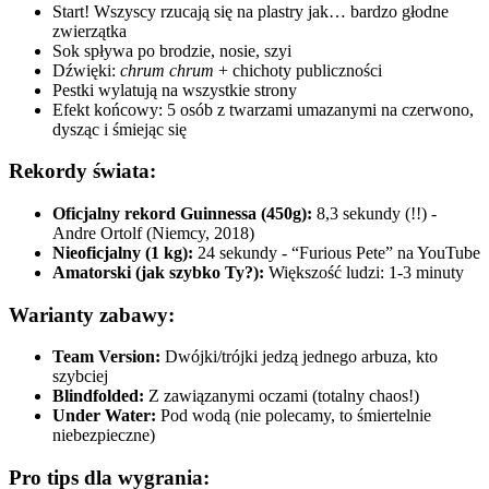
Start! Wszyscy rzucają się na plastry jak… bardzo głodne
zwierzątka
Sok spływa po brodzie, nosie, szyi
Dźwięki:
chrum chrum
+ chichoty publiczności
Pestki wylatują na wszystkie strony
Efekt końcowy: 5 osób z twarzami umazanymi na czerwono,
dysząc i śmiejąc się
Rekordy świata:
Oficjalny rekord Guinnessa (450g):
8,3 sekundy (!!) -
Andre Ortolf (Niemcy, 2018)
Nieoficjalny (1 kg):
24 sekundy - “Furious Pete” na YouTube
Amatorski (jak szybko Ty?):
Większość ludzi: 1-3 minuty
Warianty zabawy:
Team Version:
Dwójki/trójki jedzą jednego arbuza, kto
szybciej
Blindfolded:
Z zawiązanymi oczami (totalny chaos!)
Under Water:
Pod wodą (nie polecamy, to śmiertelnie
niebezpieczne)
Pro tips dla wygrania: