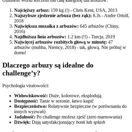
Guinness World Records ma całą kategorię dla arbuzów:
Najcięższy arbuz:
159 kg (!) - Chris Kent, USA, 2013
Najszybsze zjedzenie arbuza (bez rąk):
8.3s - Andre Ortolf,
2018
Największa mozaika z arbuzów:
645 arbuzów (Chiny,
2016)
Najdłuższa linia arbuzów:
1.2 km (!!) - Turcja, 2019
Najwięcej arbuzów rozbitych głową w minutę:
47
arbuzów (muhha, Niemcy, 2018) - tak, głową. Nie próbuj w
domu!
Dlaczego arbuzy są idealne do
challenge’y?
Psychologia viralowości:
Widowiskowość:
Duże, kolorowe, eksplodują
Dostępność:
Tanie w sezonie, łatwo kupić
Bezpieczeństwo:
Relatywnie bezpieczne (w porównaniu do
innych wyzwań)
Jadalność:
Po challenge możesz zjeść (zero marnowania)
Dźwięk:
Dają satysfakcjonujący
bonk
lub
splash