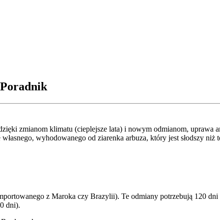
 Poradnik
 dzięki zmianom klimatu (cieplejsze lata) i nowym odmianom, uprawa arb
ie własnego, wyhodowanego od ziarenka arbuza, który jest słodszy niż t
importowanego z Maroka czy Brazylii). Te odmiany potrzebują 120 dni
0 dni).