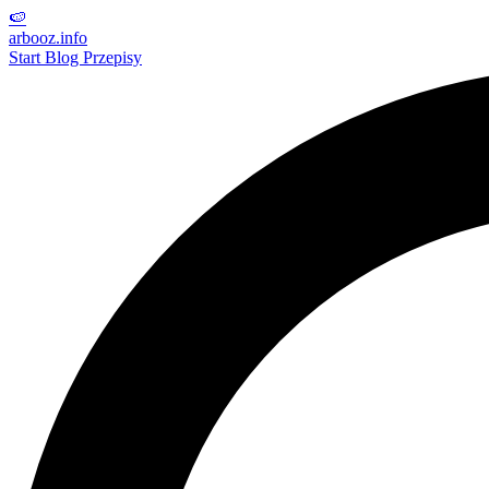
🍉
arbooz
.info
Start
Blog
Przepisy