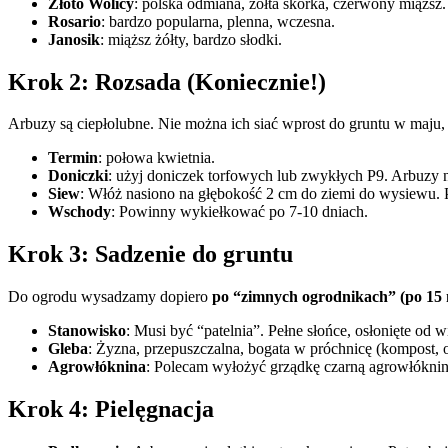
Złoto Wolicy
: polska odmiana, żółta skórka, czerwony miąższ
Rosario
: bardzo popularna, plenna, wczesna.
Janosik
: miąższ żółty, bardzo słodki.
Krok 2: Rozsada (Koniecznie!)
Arbuzy są ciepłolubne. Nie można ich siać wprost do gruntu w maju,
Termin
: połowa kwietnia.
Doniczki
: użyj doniczek torfowych lub zwykłych P9. Arbuzy ni
Siew
: Włóż nasiono na głębokość 2 cm do ziemi do wysiewu. Po
Wschody
: Powinny wykiełkować po 7-10 dniach.
Krok 3: Sadzenie do gruntu
Do ogrodu wysadzamy dopiero
po “zimnych ogrodnikach” (po 15
Stanowisko
: Musi być “patelnia”. Pełne słońce, osłonięte od w
Gleba
: Żyzna, przepuszczalna, bogata w próchnicę (kompost, o
Agrowłóknina
: Polecam wyłożyć grządkę czarną agrowłókniną
Krok 4: Pielęgnacja