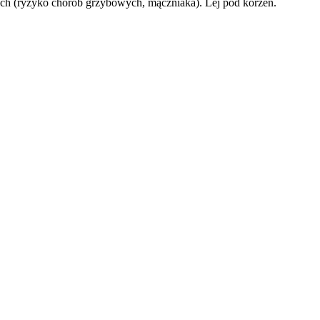
iach (ryzyko chorób grzybowych, mączniaka). Lej pod korzeń.