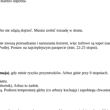
. Bardzo odporna.
 bo nie zdążą dojrzeć. Musisz zrobić rozsadę w domu.
e znoszą przesadzania i naruszania korzeni, więc torfowe są super (sad
dlej. Postaw na najcieplejszym parapecie (min. 22-25 stopni).
 maja)
, gdy minie ryzyko przymrozków. Arbuz ginie przy 0 stopniach.
iatru.
bornik). Arbuz to żarłok.
. Podnosi temperaturę gleby (co arbuzy kochają) i zapobiega chwastom