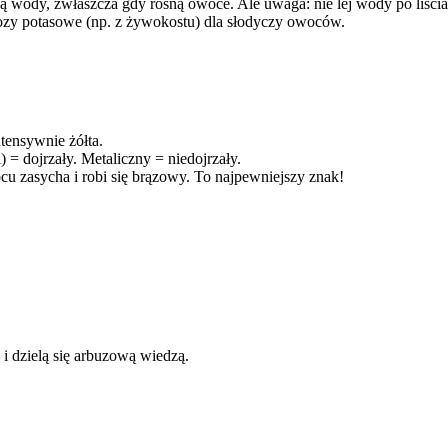
ją wody, zwłaszcza gdy rosną owoce. Ale uwaga: nie lej wody po liśc
ozy potasowe (np. z żywokostu) dla słodyczy owoców.
ntensywnie żółta.
 = dojrzały. Metaliczny = niedojrzały.
u zasycha i robi się brązowy. To najpewniejszy znak!
 i dzielą się arbuzową wiedzą.