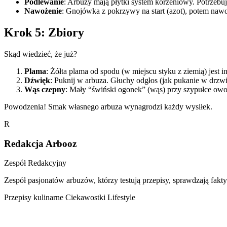
Podlewanie
: Arbuzy mają płytki system korzeniowy. Potrzebu
Nawożenie
: Gnojówka z pokrzywy na start (azot), potem naw
Krok 5: Zbiory
Skąd wiedzieć, że już?
Plama
: Żółta plama od spodu (w miejscu styku z ziemią) jest i
Dźwięk
: Puknij w arbuza. Głuchy odgłos (jak pukanie w drzwi)
Wąs czepny
: Mały “świński ogonek” (wąs) przy szypułce owoc
Powodzenia! Smak własnego arbuza wynagrodzi każdy wysiłek.
R
Redakcja Arbooz
Zespół Redakcyjny
Zespół pasjonatów arbuzów, którzy testują przepisy, sprawdzają fakty
Przepisy kulinarne
Ciekawostki
Lifestyle